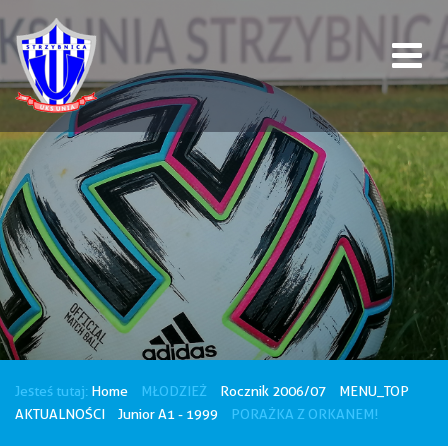
Jesteś tutaj:
Home
MŁODZIEŻ
Rocznik 2006/07
MENU_TOP
AKTUALNOŚCI
Junior A1 - 1999
PORAŻKA Z ORKANEM!